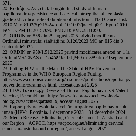
371.
20. Rodríguez AC, et al. Longitudinal study of human
papillomavirus persistence and cervical intraepithelial neoplasia
grade 2/3: critical role of duration of infection. J Natl Cancer Inst.
2010 Mar 3;102(5):315-24. doi: 10.1093/jnci/djq001. Epub 2010
Feb 15. PMID: 20157096; PMCID: PMC2831050.
21. ORDIN nr. 858 din 29 august 2025 privind modificarea
Ordinului ministrului sănătății nr. 3.120/2023,MO nr. 815 din 3
septembrie2025.
22. ORDIN nr. 958/1.512/2025 privind modificarea anexei nr. 1 la
OrdinulMS/CNAS nr. 564/499/2021,MO nr. 889 din 29 septembrie
2025
23. Putting HPV on the Map: The State of HPV Prevention
Programmes in the WHO European Region Putting,
https://www.europeancancer.org/resources/publications/reports/hpv-
preventionprogrammes.html, accesat august 2025
24. FDA, Toxicology Review of Human Papillomavirus 9-Valent
Vaccine, Recombinant, https://www.fda.gov/vaccines-blood-
biologics/vaccines/gardasil-9, accesat august 2025
25. Raport privind evoluția vaccinării împotriva papilomavirusului
uman (HPV), România, 1 decembrie 2023 – 31 decembrie 2024
26. Media Release_ Eliminating Cervical Cancer in Australia and
our Region – ACPCC, https://acpcc.org.au/eliminating-cervical-
cancer-in-australia-and ourregion/, accesat august 2025