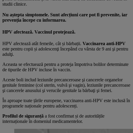
studii clinice.
Nu aștepta simptomele. Sunt afecțiuni care pot fi prevenite, iar
prevenția începe cu informarea.
HPV afectează. Vaccinul protejează
.
HPV afectează atât femeile, cât și bărbații.
Vaccinarea anti-HPV
este pentru copii și adolescenţi începând cu vârsta de 9 ani şi pentru
adulţi.
Aceasta se efectuează pentru a proteja împotriva bolilor determinate
de tipurile de HPV incluse în vaccin.
Aceste boli includ leziunile precanceroase şi cancerele organelor
genitale feminine (col uterin, vulvă şi vagin), leziunile precanceroase
şi cancerele anusului şi verucile genitale la bărbaţi şi femei.
În aproape toate țările europene, vaccinarea anti-HPV este inclusă în
programele naționale pentru adolescenți.
Profilul de siguranță
a fost confirmat și de autoritățile
internaționale în domeniul medicamentelor.