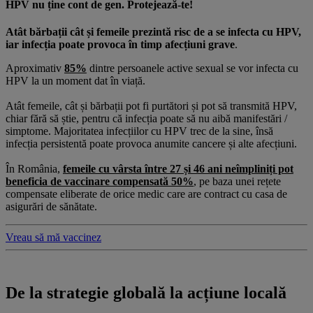
HPV nu ține cont de gen. Protejează-te!
Atât bărbații cât și femeile prezintă risc de a se infecta cu HPV,
iar infecția poate provoca în timp afecțiuni grave
.
Aproximativ
85%
dintre persoanele active sexual se vor infecta cu
HPV la un moment dat în viață.
Atât femeile, cât și bărbații pot fi purtători și pot să transmită HPV,
chiar fără să știe, pentru că infecția poate să nu aibă manifestări /
simptome. Majoritatea infecțiilor cu HPV trec de la sine, însă
infecția persistentă poate provoca anumite cancere și alte afecțiuni.
În România,
femeile cu vârsta între 27 și 46 ani neîmpliniți pot
beneficia de vaccinare compensată 50%
, pe baza unei rețete
compensate eliberate de orice medic care are contract cu casa de
asigurări de sănătate.
Vreau să mă vaccinez
De la strategie globală la acțiune locală