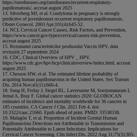
https://rarediseases.org/rarediseases/recurrent-respiratory-
papillomatosis/, accesat august 2025
13. Silverberg MJ, et al. Condyloma in pregnancy is strongly
predictive of juvenileonset recurrent respiratory papillomatosis.
Obstet Gynecol. 2003 Apr;101(4):645-52.
14. NCI, Cervical Cancer Causes, Risk Factors, and Prevention,
https://www.cancer.gov/types/cervical/causes-risk-prevention,
accesat august 2025
15. Rezumatul caracteristicilor produsului Vaccin HPV, data
revizuirii 27 septembrie 2024
16. CDC, Clinical Overview of HPV _ HPV,
https://www.cdc.gov/hpv/hcp/clinicaloverview/index.html, accesat
august 2025
17. Chesson HW, et al. The estimated lifetime probability of
acquiring human papillomavirus in the United States. Sex Transm
Dis. 2014 Nov;41(11):660-4.
18. Sung H, Ferlay J, Siegel RL, Laversanne M, Soerjomataram I,
Jemal A, Bray F. Global cancer statistics 2020: GLOBOCAN
estimates of incidence and mortality worldwide for 36 cancers in
185 countries. CA Cancer J Clin. 2021 Feb 4. doi:
10.3322/caac.21660. Epub ahead of print. PMID: 33538338.
19. Malagón T, et al. Proportion of Incident Genital Human
Papillomavirus Detections not Attributable to Transmission and
Potentially Attributable to Latent Infections: Implications for
Cervical Cancer Screening. Clin Infect Dis. 2022 Aug 31;75(3):365-