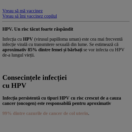
Vreau să mă vaccinez
Vreau să îmi vaccinez copilul
HPV. Un risc tăcut foarte răspândit
Infecția cu
HPV
(virusul papilloma uman) este cea mai frecventă
infecție virală cu transmitere sexuală din lume. Se estimează că
aproximativ 85% dintre femei și bărbați
se vor infecta cu HPV
de-a lungul vieții.
Consecințele infecției
cu HPV
Infecția persistentă cu tipuri HPV cu risc crescut de a cauza
cancer (oncogen) este responsabilă pentru aproximativ
99% dintre cazurile de cancer de col uterin
.