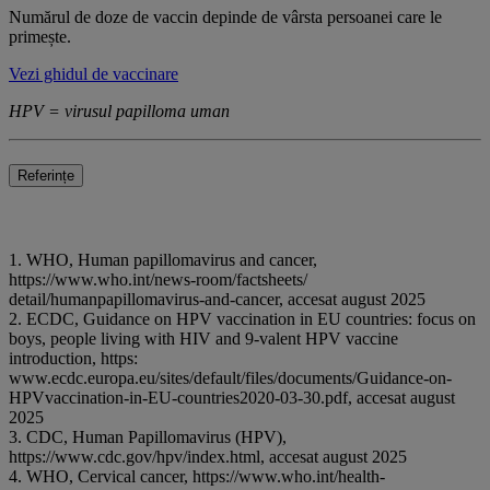
Numărul de doze de vaccin depinde de vârsta persoanei care le
primește.
Vezi ghidul de vaccinare
HPV = virusul papilloma uman
Referințe
1. WHO, Human papillomavirus and cancer,
https://www.who.int/news-room/factsheets/
detail/humanpapillomavirus-and-cancer, accesat august 2025
2. ECDC, Guidance on HPV vaccination in EU countries: focus on
boys, people living with HIV and 9-valent HPV vaccine
introduction, https:
www.ecdc.europa.eu/sites/default/files/documents/Guidance-on-
HPVvaccination-in-EU-countries2020-03-30.pdf, accesat august
2025
3. CDC, Human Papillomavirus (HPV),
https://www.cdc.gov/hpv/index.html, accesat august 2025
4. WHO, Cervical cancer, https://www.who.int/health-