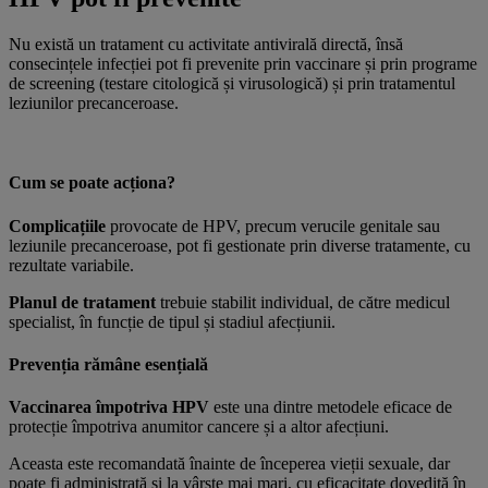
Nu există un tratament cu activitate antivirală directă, însă
consecințele infecției pot fi prevenite prin vaccinare și prin programe
de screening (testare citologică și virusologică) și prin tratamentul
leziunilor precanceroase.
Cum se poate acționa?
Complicațiile
provocate de HPV, precum verucile genitale sau
leziunile precanceroase, pot fi gestionate prin diverse tratamente, cu
rezultate variabile.
Planul de tratament
trebuie stabilit individual, de către medicul
specialist, în funcție de tipul și stadiul afecțiunii.
Prevenția rămâne esențială
Vaccinarea împotriva HPV
este una dintre metodele eficace de
protecție împotriva anumitor cancere și a altor afecțiuni.
Aceasta este recomandată înainte de începerea vieții sexuale, dar
poate fi administrată și la vârste mai mari, cu eficacitate dovedită în