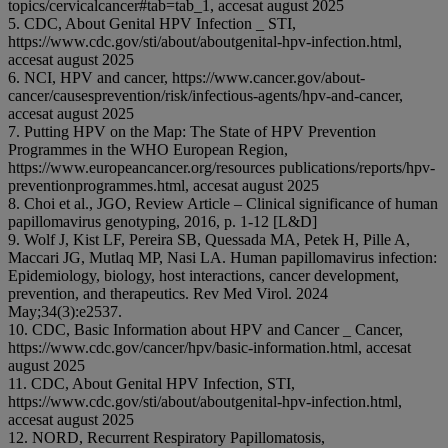
topics/cervicalcancer#tab=tab_1, accesat august 2025
5. CDC, About Genital HPV Infection _ STI,
https://www.cdc.gov/sti/about/aboutgenital-hpv-infection.html,
accesat august 2025
6. NCI, HPV and cancer, https://www.cancer.gov/about-
cancer/causesprevention/risk/infectious-agents/hpv-and-cancer,
accesat august 2025
7. Putting HPV on the Map: The State of HPV Prevention
Programmes in the WHO European Region,
https://www.europeancancer.org/resources publications/reports/hpv-
preventionprogrammes.html, accesat august 2025
8. Choi et al., JGO, Review Article – Clinical significance of human
papillomavirus genotyping, 2016, p. 1-12 [L&D]
9. Wolf J, Kist LF, Pereira SB, Quessada MA, Petek H, Pille A,
Maccari JG, Mutlaq MP, Nasi LA. Human papillomavirus infection:
Epidemiology, biology, host interactions, cancer development,
prevention, and therapeutics. Rev Med Virol. 2024
May;34(3):e2537.
10. CDC, Basic Information about HPV and Cancer _ Cancer,
https://www.cdc.gov/cancer/hpv/basic-information.html, accesat
august 2025
11. CDC, About Genital HPV Infection, STI,
https://www.cdc.gov/sti/about/aboutgenital-hpv-infection.html,
accesat august 2025
12. NORD, Recurrent Respiratory Papillomatosis,