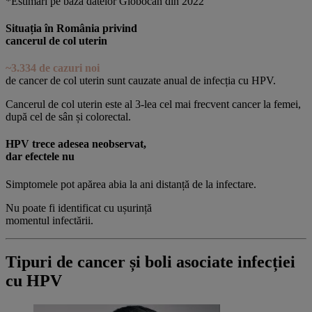
*Estimări pe baza datelor Globocan din 2022
Situația în România privind
cancerul de col uterin
~3.334 de cazuri noi
de cancer de col uterin sunt cauzate anual de infecția cu HPV.
Cancerul de col uterin este al 3-lea cel mai frecvent cancer la femei,
după cel de sân și colorectal.
HPV trece adesea neobservat,
dar efectele nu
Simptomele pot apărea abia la ani distanță de la infectare.
Nu poate fi identificat cu ușurință
momentul infectării.
Tipuri de cancer și boli asociate infecției
cu HPV