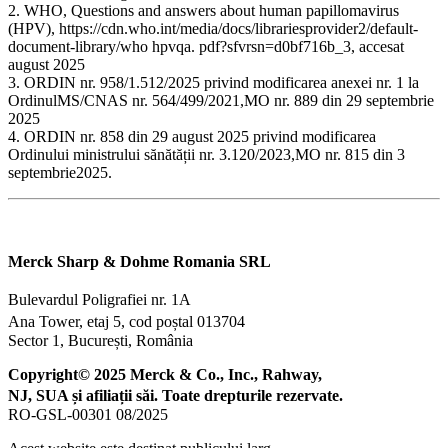
2. WHO, Questions and answers about human papillomavirus
(HPV), https://cdn.who.int/media/docs/librariesprovider2/default-
document-library/who hpvqa. pdf?sfvrsn=d0bf716b_3, accesat
august 2025
3. ORDIN nr. 958/1.512/2025 privind modificarea anexei nr. 1 la
OrdinulMS/CNAS nr. 564/499/2021,MO nr. 889 din 29 septembrie
2025
4. ORDIN nr. 858 din 29 august 2025 privind modificarea
Ordinului ministrului sănătății nr. 3.120/2023,MO nr. 815 din 3
septembrie2025.
Merck Sharp & Dohme Romania SRL
Bulevardul Poligrafiei nr. 1A
Ana Tower, etaj 5, cod poștal 013704
Sector 1, București, România
Copyright© 2025 Merck & Co., Inc., Rahway,
NJ, SUA și afiliații săi. Toate drepturile rezervate.
RO-GSL-00301 08/2025