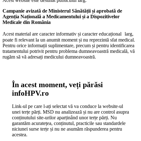
Acest website este destinat publicului larg.
Campanie avizată de Ministerul Sănătății și aprobată de
Agenția Națională a Medicamentului și a Dispozitivelor
Medicale din România
Acest material are caracter informativ și caracter educațional larg,
poate fi relevant la un anumit moment și nu reprezintă sfat medical.
Pentru orice informații suplimentare, precum și pentru identificarea
tratamentului potrivit pentru problema dumneavoastră medicală, vă
rugăm să vă adresați medicului dumneavoastră.
În acest moment, veți părăsi
infoHPV.ro
Link-ul pe care l-ați selectat vă va conduce la website-ul
unei terțe părți. MSD nu analizează și nu are control asupra
conținutului site-urilor aparținând unor terțe părți. Nu
garantăm acuratețea, conținutul, practicile sau standardele
niciunei surse terțe și nu ne asumăm răspunderea pentru
acestea.