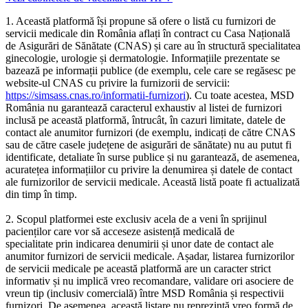
1. Această platformă își propune să ofere o listă cu furnizori de
servicii medicale din România aflați în contract cu Casa Națională
de Asigurări de Sănătate (CNAS) și care au în structură specialitatea
ginecologie, urologie și dermatologie. Informațiile prezentate se
bazează pe informații publice (de exemplu, cele care se regăsesc pe
website-ul CNAS cu privire la furnizorii de servicii:
https://simsass.cnas.ro/informatii-furnizori
). Cu toate acestea, MSD
România nu garantează caracterul exhaustiv al listei de furnizori
inclusă pe această platformă, întrucât, în cazuri limitate, datele de
contact ale anumitor furnizori (de exemplu, indicați de către CNAS
sau de către casele județene de asigurări de sănătate) nu au putut fi
identificate, detaliate în surse publice și nu garantează, de asemenea,
acuratețea informațiilor cu privire la denumirea și datele de contact
ale furnizorilor de servicii medicale. Această listă poate fi actualizată
din timp în timp.
2. Scopul platformei este exclusiv acela de a veni în sprijinul
pacienților care vor să acceseze asistență medicală de
specialitate prin indicarea denumirii și unor date de contact ale
anumitor furnizori de servicii medicale. Așadar, listarea furnizorilor
de servicii medicale pe această platformă are un caracter strict
informativ și nu implică vreo recomandare, validare ori asociere de
vreun tip (inclusiv comercială) între MSD România și respectivii
furnizori. De asemenea, această listare nu reprezintă vreo formă de