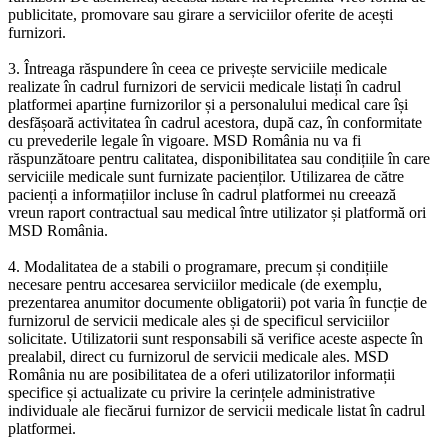
publicitate, promovare sau girare a serviciilor oferite de acești
furnizori.
3. Întreaga răspundere în ceea ce privește serviciile medicale
realizate în cadrul furnizori de servicii medicale listați în cadrul
platformei aparține furnizorilor și a personalului medical care își
desfășoară activitatea în cadrul acestora, după caz, în conformitate
cu prevederile legale în vigoare. MSD România nu va fi
răspunzătoare pentru calitatea, disponibilitatea sau condițiile în care
serviciile medicale sunt furnizate pacienților. Utilizarea de către
pacienți a informațiilor incluse în cadrul platformei nu creează
vreun raport contractual sau medical între utilizator și platformă ori
MSD România.
4. Modalitatea de a stabili o programare, precum și condițiile
necesare pentru accesarea serviciilor medicale (de exemplu,
prezentarea anumitor documente obligatorii) pot varia în funcție de
furnizorul de servicii medicale ales și de specificul serviciilor
solicitate. Utilizatorii sunt responsabili să verifice aceste aspecte în
prealabil, direct cu furnizorul de servicii medicale ales. MSD
România nu are posibilitatea de a oferi utilizatorilor informații
specifice și actualizate cu privire la cerințele administrative
individuale ale fiecărui furnizor de servicii medicale listat în cadrul
platformei.