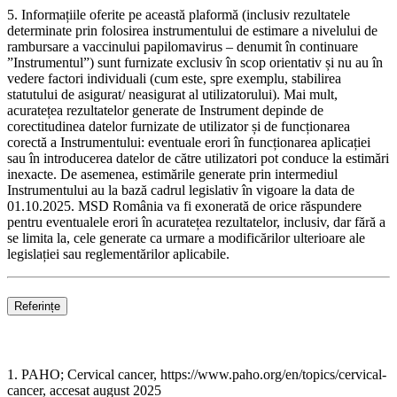
5. Informațiile oferite pe această plaformă (inclusiv rezultatele
determinate prin folosirea instrumentului de estimare a nivelului de
rambursare a vaccinului papilomavirus – denumit în continuare
”Instrumentul”) sunt furnizate exclusiv în scop orientativ și nu au în
vedere factori individuali (cum este, spre exemplu, stabilirea
statutului de asigurat/ neasigurat al utilizatorului). Mai mult,
acuratețea rezultatelor generate de Instrument depinde de
corectitudinea datelor furnizate de utilizator și de funcționarea
corectă a Instrumentului: eventuale erori în funcționarea aplicației
sau în introducerea datelor de către utilizatori pot conduce la estimări
inexacte. De asemenea, estimările generate prin intermediul
Instrumentului au la bază cadrul legislativ în vigoare la data de
01.10.2025. MSD România va fi exonerată de orice răspundere
pentru eventualele erori în acuratețea rezultatelor, inclusiv, dar fără a
se limita la, cele generate ca urmare a modificărilor ulterioare ale
legislației sau reglementărilor aplicabile.
Referințe
1. PAHO; Cervical cancer, https://www.paho.org/en/topics/cervical-
cancer, accesat august 2025